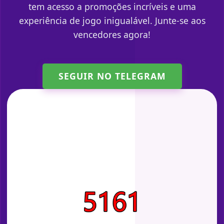
tem acesso a promoções incríveis e uma
experiência de jogo inigualável. Junte-se aos
vencedores agora!
SEGUIR NO TELEGRAM