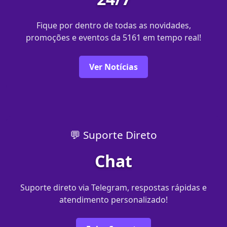
Fique por dentro de todas as novidades,
promoções e eventos da 5161 em tempo real!
Ver Notícias
💬 Suporte Direto
Chat
Suporte direto via Telegram, respostas rápidas e
atendimento personalizado!