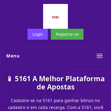
Login
Registrar-se
Menu
📱 5161 A Melhor Plataforma
de Apostas
Cadastre-se na 5161 para ganhar bônus no
cadastro e em cada recarga. Com a 5161, você