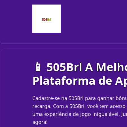
📱 505Brl A Melh
Plataforma de A
Cadastre-se na 505Brl para ganhar bôn
recarga. Com a 505Brl, você tem acesso 
uma experiência de jogo inigualável. J
agora!