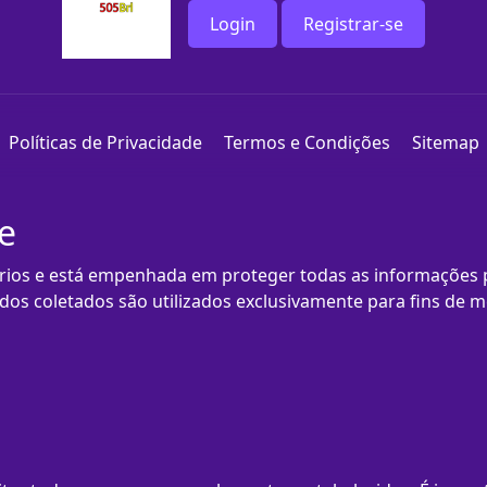
Login
Registrar-se
Políticas de Privacidade
Termos e Condições
Sitemap
de
uários e está empenhada em proteger todas as informações 
os coletados são utilizados exclusivamente para fins de m