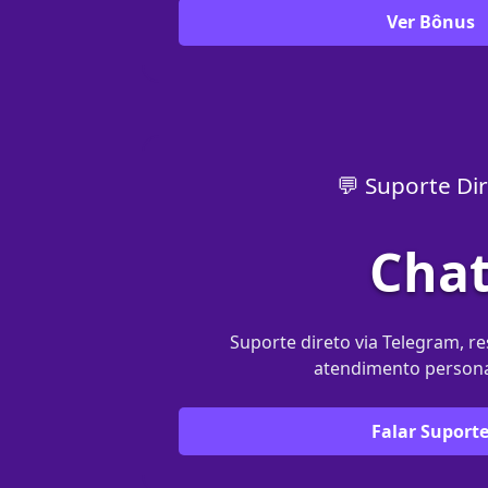
Ver Bônus
💬 Suporte Di
Cha
Suporte direto via Telegram, r
atendimento persona
Falar Suport