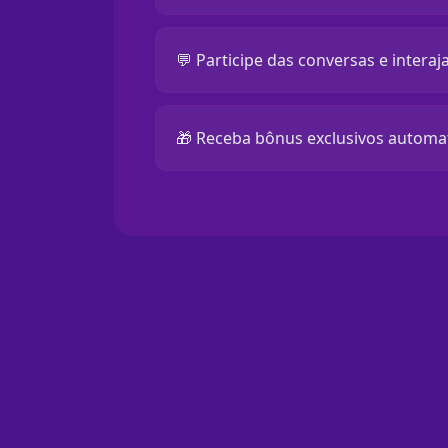
💬 Participe das conversas e interaj
🎁 Receba bônus exclusivos autom