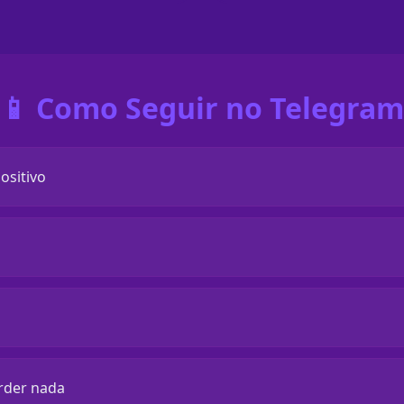
📱 Como Seguir no Telegram
ositivo
erder nada