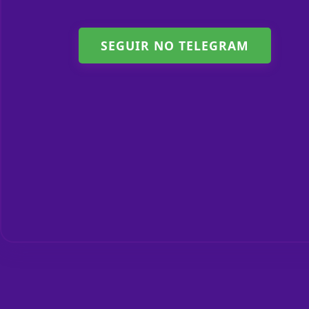
SEGUIR NO TELEGRAM