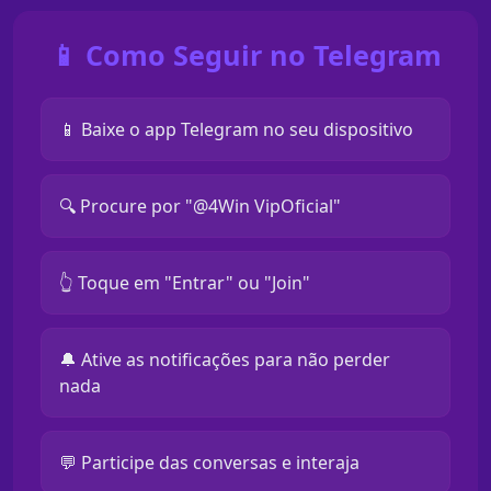
📱 Como Seguir no Telegram
📱 Baixe o app Telegram no seu dispositivo
🔍 Procure por "@4Win VipOficial"
👆 Toque em "Entrar" ou "Join"
🔔 Ative as notificações para não perder
nada
💬 Participe das conversas e interaja