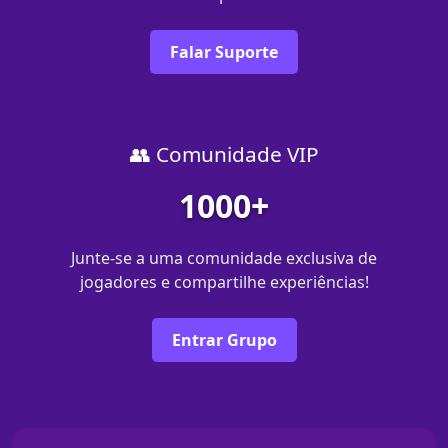
Falar Suporte
👥 Comunidade VIP
1000+
Junte-se a uma comunidade exclusiva de
jogadores e compartilhe experiências!
Entrar Grupo