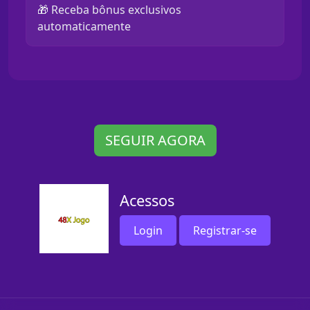
🎁 Receba bônus exclusivos
automaticamente
SEGUIR AGORA
Acessos
Login
Registrar-se