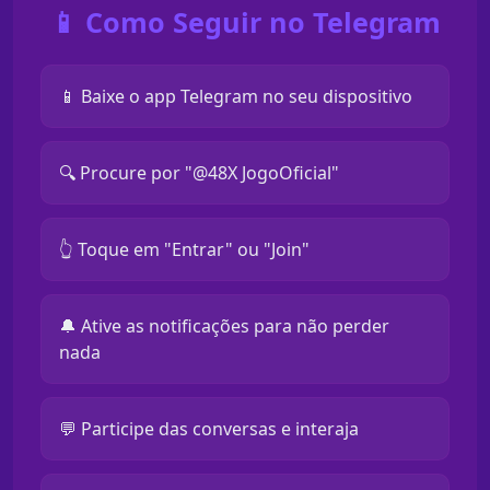
📱 Como Seguir no Telegram
📱 Baixe o app Telegram no seu dispositivo
🔍 Procure por "@48X JogoOficial"
👆 Toque em "Entrar" ou "Join"
🔔 Ative as notificações para não perder
nada
💬 Participe das conversas e interaja