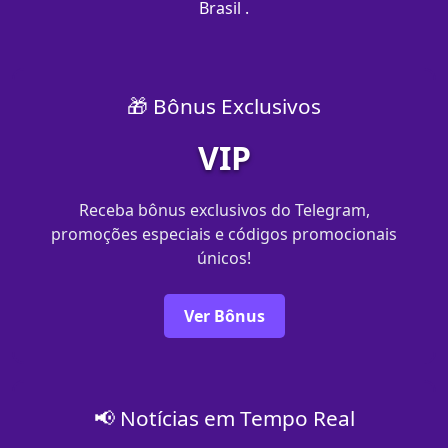
Brasil .
🎁 Bônus Exclusivos
VIP
Receba bônus exclusivos do Telegram,
promoções especiais e códigos promocionais
únicos!
Ver Bônus
📢 Notícias em Tempo Real