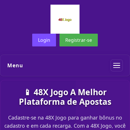
Login
Registrar-se
Menu
📱 48X Jogo A Melhor
Plataforma de Apostas
Cadastre-se na 48X Jogo para ganhar bônus no
cadastro e em cada recarga. Com a 48X Jogo, você