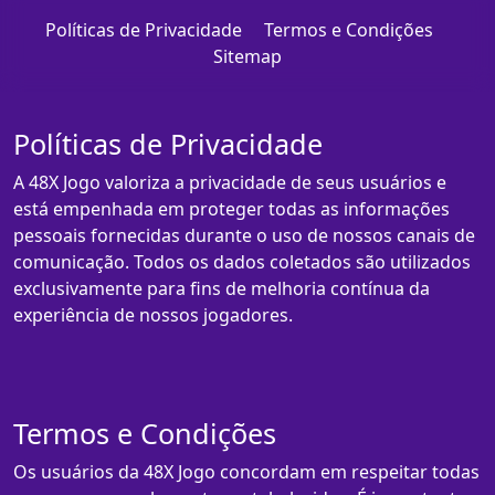
Políticas de Privacidade
Termos e Condições
Sitemap
Políticas de Privacidade
A 48X Jogo valoriza a privacidade de seus usuários e
está empenhada em proteger todas as informações
pessoais fornecidas durante o uso de nossos canais de
comunicação. Todos os dados coletados são utilizados
exclusivamente para fins de melhoria contínua da
experiência de nossos jogadores.
Termos e Condições
Os usuários da 48X Jogo concordam em respeitar todas