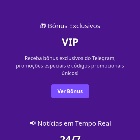
🎁 Bônus Exclusivos
VIP
Receba bônus exclusivos do Telegram,
promoções especiais e códigos promocionais
únicos!
Ver Bônus
📢 Notícias em Tempo Real
24/7