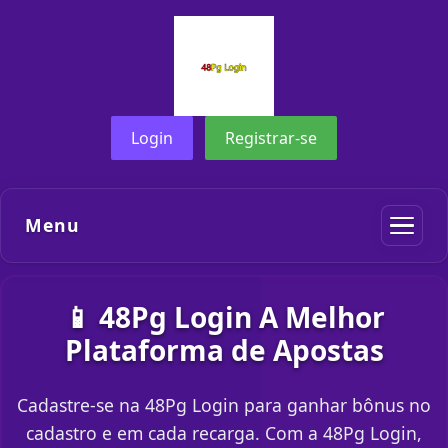
Login
Registrar-se
Menu
📱 48Pg Login A Melhor
Plataforma de Apostas
Cadastre-se na 48Pg Login para ganhar bônus no
cadastro e em cada recarga. Com a 48Pg Login,