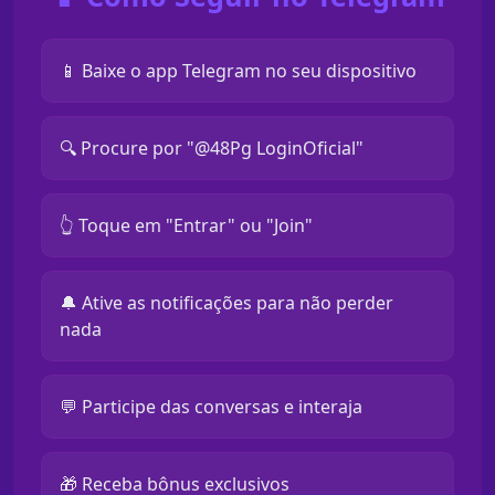
📱 Baixe o app Telegram no seu dispositivo
🔍 Procure por "@48Pg LoginOficial"
👆 Toque em "Entrar" ou "Join"
🔔 Ative as notificações para não perder
nada
💬 Participe das conversas e interaja
🎁 Receba bônus exclusivos