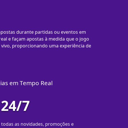
apostas durante partidas ou eventos em
eal e façam apostas à medida que o jogo
 vivo, proporcionando uma experiência de
cias em Tempo Real
24/7
e todas as novidades, promoções e