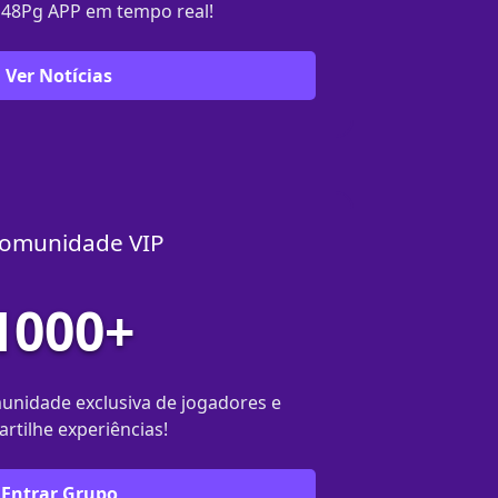
 48Pg APP em tempo real!
Ver Notícias
Comunidade VIP
1000+
unidade exclusiva de jogadores e
rtilhe experiências!
Entrar Grupo