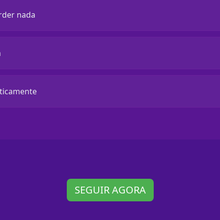
erder nada
a
aticamente
SEGUIR AGORA