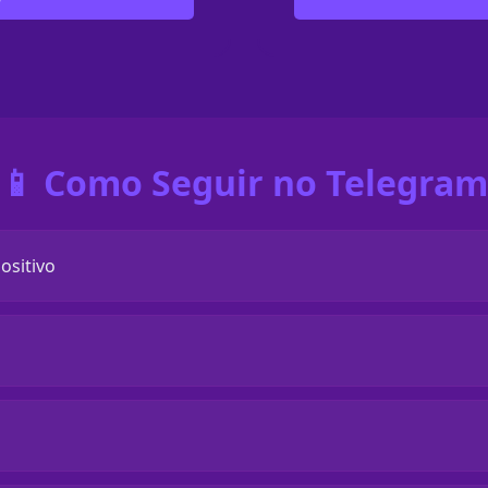
📱 Como Seguir no Telegram
ositivo