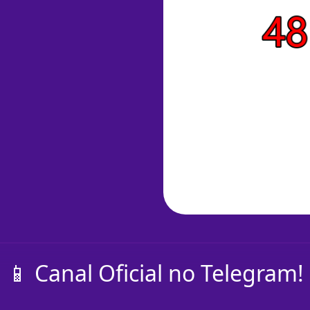
📱 Canal Oficial no Telegram!