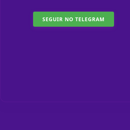
SEGUIR NO TELEGRAM