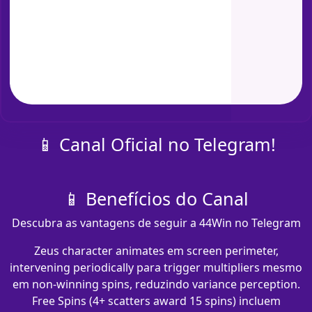
📱 Canal Oficial no Telegram!
📱 Benefícios do Canal
Descubra as vantagens de seguir a 44Win no Telegram
Zeus character animates em screen perimeter,
intervening periodically para trigger multipliers mesmo
em non-winning spins, reduzindo variance perception.
Free Spins (4+ scatters award 15 spins) incluem