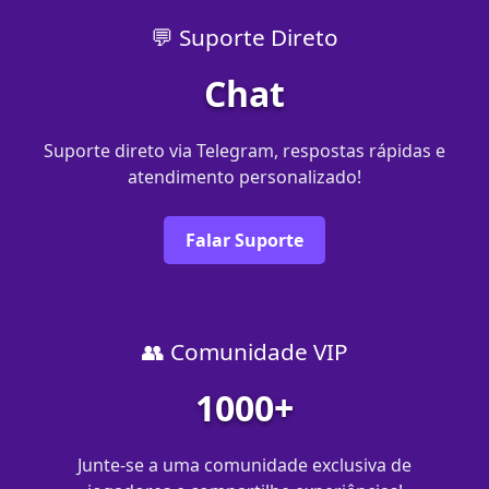
💬 Suporte Direto
Chat
Suporte direto via Telegram, respostas rápidas e
atendimento personalizado!
Falar Suporte
👥 Comunidade VIP
1000+
Junte-se a uma comunidade exclusiva de