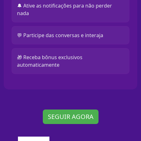
🔔 Ative as notificações para não perder
nada
💬 Participe das conversas e interaja
🎁 Receba bônus exclusivos
automaticamente
SEGUIR AGORA