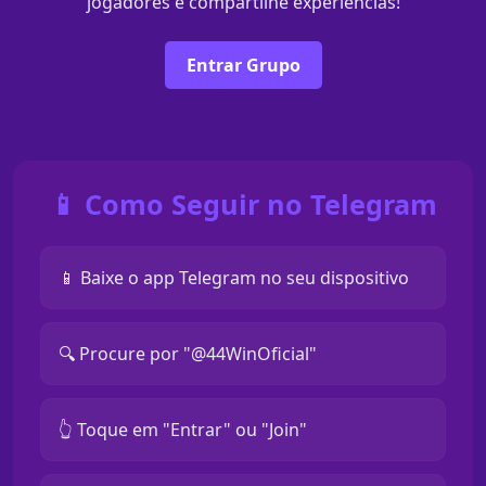
jogadores e compartilhe experiências!
Entrar Grupo
📱 Como Seguir no Telegram
📱 Baixe o app Telegram no seu dispositivo
🔍 Procure por "@44WinOficial"
👆 Toque em "Entrar" ou "Join"