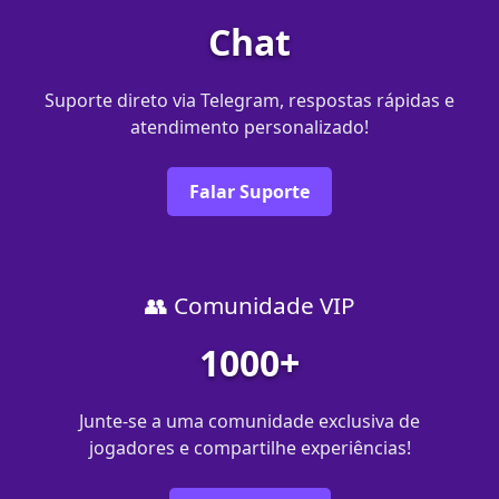
Chat
Suporte direto via Telegram, respostas rápidas e
atendimento personalizado!
Falar Suporte
👥 Comunidade VIP
1000+
Junte-se a uma comunidade exclusiva de
jogadores e compartilhe experiências!