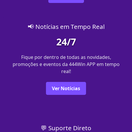
📢 Notícias em Tempo Real
24/7
Fique por dentro de todas as novidades,
promoções e eventos da 444Win APP em tempo
real!
Ver Notícias
💬 Suporte Direto