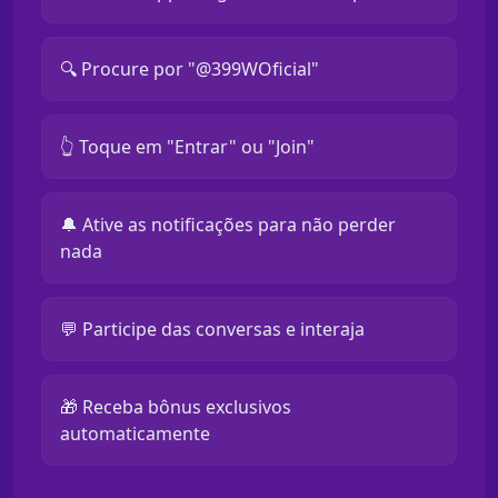
🔍 Procure por "@399WOficial"
👆 Toque em "Entrar" ou "Join"
🔔 Ative as notificações para não perder
nada
💬 Participe das conversas e interaja
🎁 Receba bônus exclusivos
automaticamente