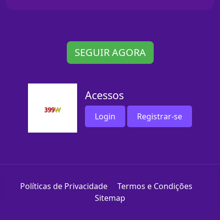
SEGUIR AGORA
Acessos
Login
Registrar-se
Políticas de Privacidade
Termos e Condições
Sitemap