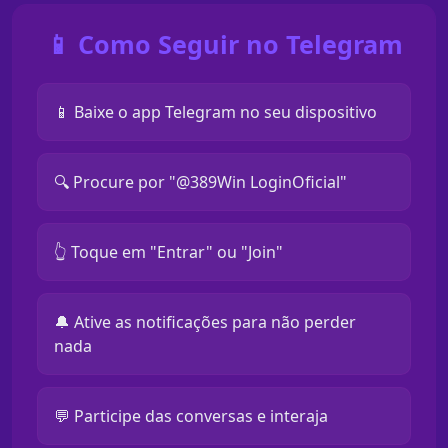
📱 Como Seguir no Telegram
📱 Baixe o app Telegram no seu dispositivo
🔍 Procure por "@389Win LoginOficial"
👆 Toque em "Entrar" ou "Join"
🔔 Ative as notificações para não perder
nada
💬 Participe das conversas e interaja