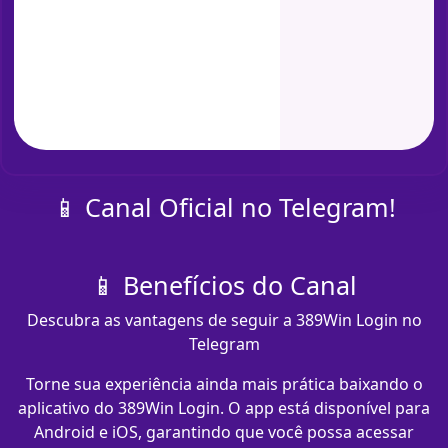
📱 Canal Oficial no Telegram!
📱 Benefícios do Canal
Descubra as vantagens de seguir a 389Win Login no
Telegram
Torne sua experiência ainda mais prática baixando o
aplicativo do 389Win Login. O app está disponível para
Android e iOS, garantindo que você possa acessar