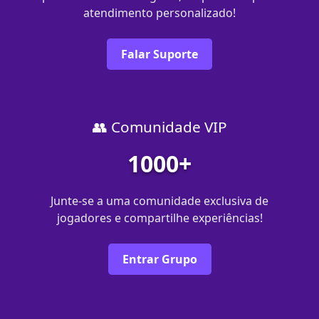
atendimento personalizado!
Falar Suporte
👥 Comunidade VIP
1000+
Junte-se a uma comunidade exclusiva de
jogadores e compartilhe experiências!
Entrar Grupo