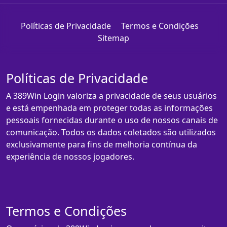
Políticas de Privacidade
Termos e Condições
Sitemap
Políticas de Privacidade
A 389Win Login valoriza a privacidade de seus usuários
e está empenhada em proteger todas as informações
pessoais fornecidas durante o uso de nossos canais de
comunicação. Todos os dados coletados são utilizados
exclusivamente para fins de melhoria contínua da
experiência de nossos jogadores.
Termos e Condições