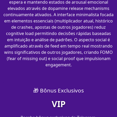
espera e mantendo estados de arousal emocional
elevados através de dopamine release mechanisms
continuamente ativados. A interface minimalista focada
em elementos essenciais (multiplicador atual, histórico
de crashes, apostas de outros jogadores) reduz
cognitive load permitindo decisões rápidas baseadas
em intuição e análise de padrões. O aspecto social é
amplificado através de feed em tempo real mostrando
wins significativos de outros jogadores, criando FOMO
(fear of missing out) e social proof que impulsionam
engagement.
🎁 Bônus Exclusivos
VIP