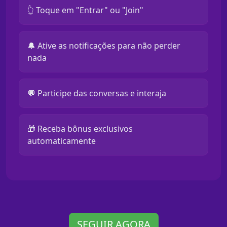
👆 Toque em "Entrar" ou "Join"
🔔 Ative as notificações para não perder
nada
💬 Participe das conversas e interaja
🎁 Receba bônus exclusivos
automaticamente
SEGUIR AGORA