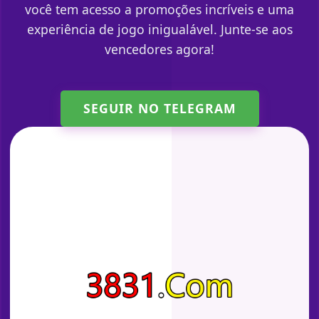
você tem acesso a promoções incríveis e uma
experiência de jogo inigualável. Junte-se aos
vencedores agora!
SEGUIR NO TELEGRAM