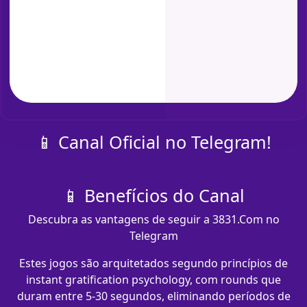
📱 Canal Oficial no Telegram!
📱 Benefícios do Canal
Descubra as vantagens de seguir a 3831.Com no
Telegram
Estes jogos são arquitetados segundo princípios de
instant gratification psychology, com rounds que
duram entre 5-30 segundos, eliminando períodos de