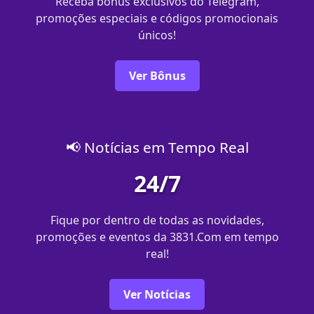
Receba bônus exclusivos do Telegram,
promoções especiais e códigos promocionais
únicos!
Ver Bônus
📢 Notícias em Tempo Real
24/7
Fique por dentro de todas as novidades,
promoções e eventos da 3831.Com em tempo
real!
Ver Notícias