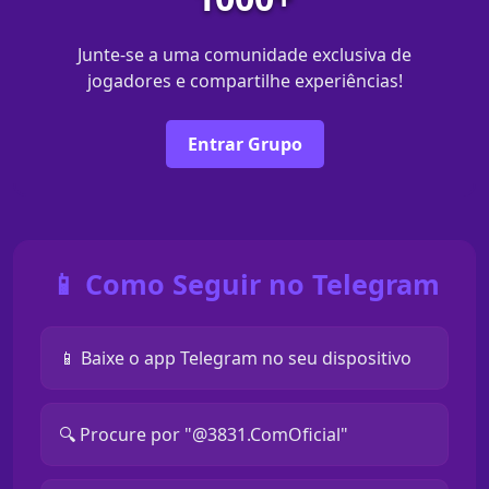
Junte-se a uma comunidade exclusiva de
jogadores e compartilhe experiências!
Entrar Grupo
📱 Como Seguir no Telegram
📱 Baixe o app Telegram no seu dispositivo
🔍 Procure por "@3831.ComOficial"