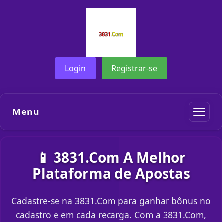
Login
Registrar-se
Menu
📱 3831.Com A Melhor
Plataforma de Apostas
Cadastre-se na 3831.Com para ganhar bônus no
cadastro e em cada recarga. Com a 3831.Com,