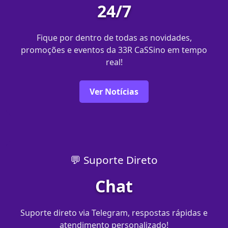
24/7
Fique por dentro de todas as novidades,
promoções e eventos da 33R CaSSino em tempo
real!
Ver Notícias
💬 Suporte Direto
Chat
Suporte direto via Telegram, respostas rápidas e
atendimento personalizado!