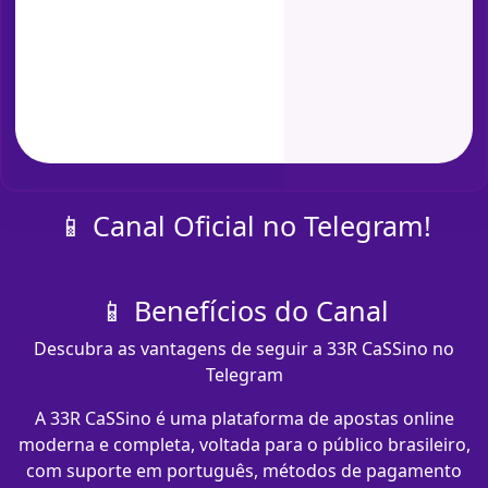
📱 Canal Oficial no Telegram!
📱 Benefícios do Canal
Descubra as vantagens de seguir a 33R CaSSino no
Telegram
A 33R CaSSino é uma plataforma de apostas online
moderna e completa, voltada para o público brasileiro,
com suporte em português, métodos de pagamento