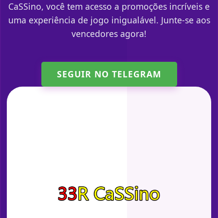
CaSSino, você tem acesso a promoções incríveis e
uma experiência de jogo inigualável. Junte-se aos
vencedores agora!
SEGUIR NO TELEGRAM