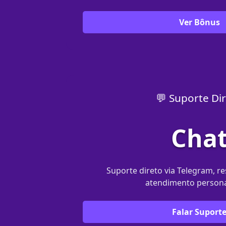
Ver Bônus
💬 Suporte Di
Cha
Suporte direto via Telegram, r
atendimento persona
Falar Suport