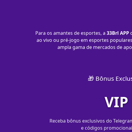
Para os amantes de esportes, a
33Brl APP
o
ao vivo ou pré-jogo em esportes populares
ampla gama de mercados de apo
🎁 Bônus Exclu
VIP
Receba bônus exclusivos do Telegra
e códigos promocionai