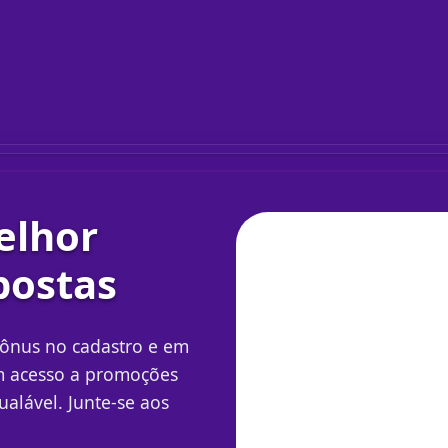
elhor
postas
bônus no cadastro e em
em acesso a promoções
ualável. Junte-se aos