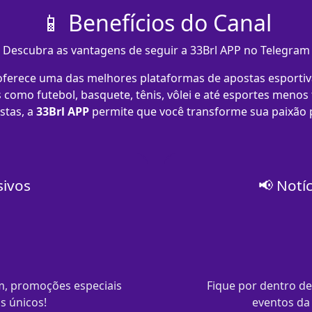
📱 Benefícios do Canal
Descubra as vantagens de seguir a 33Brl APP no Telegram
ferece uma das melhores plataformas de apostas esportiva
 como futebol, basquete, tênis, vôlei e até esportes menos
stas, a
33Brl APP
permite que você transforme sua paixão p
sivos
📢 Notí
m, promoções especiais
Fique por dentro d
s únicos!
eventos da