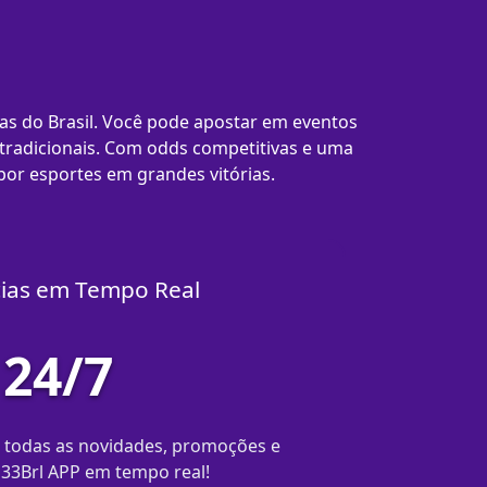
s do Brasil. Você pode apostar em eventos
 tradicionais. Com odds competitivas e uma
or esportes em grandes vitórias.
cias em Tempo Real
24/7
e todas as novidades, promoções e
 33Brl APP em tempo real!