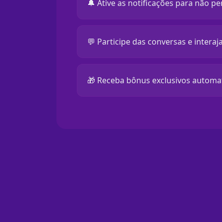
🔔 Ative as notificações para não p
💬 Participe das conversas e interaj
🎁 Receba bônus exclusivos autom