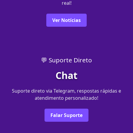
real!
Ver Notícias
💬 Suporte Direto
Chat
Suporte direto via Telegram, respostas rápidas e
atendimento personalizado!
Falar Suporte