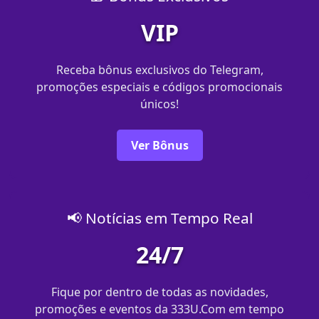
VIP
Receba bônus exclusivos do Telegram,
promoções especiais e códigos promocionais
únicos!
Ver Bônus
📢 Notícias em Tempo Real
24/7
Fique por dentro de todas as novidades,
promoções e eventos da 333U.Com em tempo