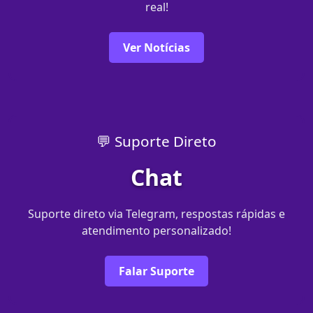
real!
Ver Notícias
💬 Suporte Direto
Chat
Suporte direto via Telegram, respostas rápidas e
atendimento personalizado!
Falar Suporte