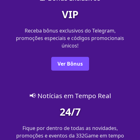
VIP
Receba bônus exclusivos do Telegram,
promoções especiais e códigos promocionais
únicos!
Ver Bônus
📢 Notícias em Tempo Real
24/7
Fique por dentro de todas as novidades,
promoções e eventos da 332Game em tempo