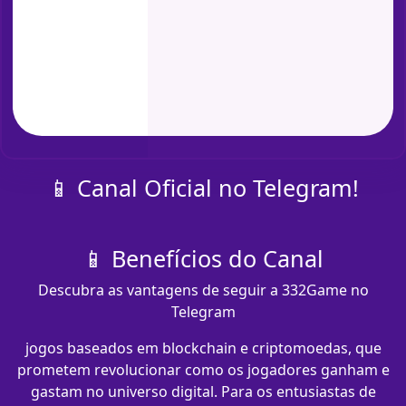
📱 Canal Oficial no Telegram!
📱 Benefícios do Canal
Descubra as vantagens de seguir a 332Game no
Telegram
jogos baseados em blockchain e criptomoedas, que
prometem revolucionar como os jogadores ganham e
gastam no universo digital. Para os entusiastas de