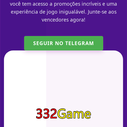
você tem acesso a promoções incríveis e uma
experiência de jogo inigualável. Junte-se aos
vencedores agora!
SEGUIR NO TELEGRAM