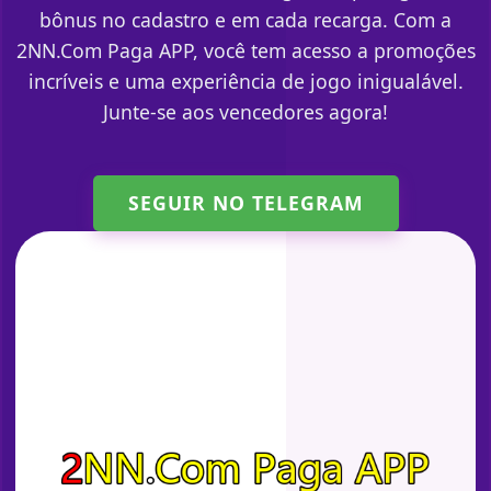
bônus no cadastro e em cada recarga. Com a
2NN.Com Paga APP, você tem acesso a promoções
incríveis e uma experiência de jogo inigualável.
Junte-se aos vencedores agora!
SEGUIR NO TELEGRAM