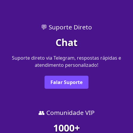
💬 Suporte Direto
Chat
Suporte direto via Telegram, respostas rápidas e
atendimento personalizado!
Falar Suporte
👥 Comunidade VIP
1000+