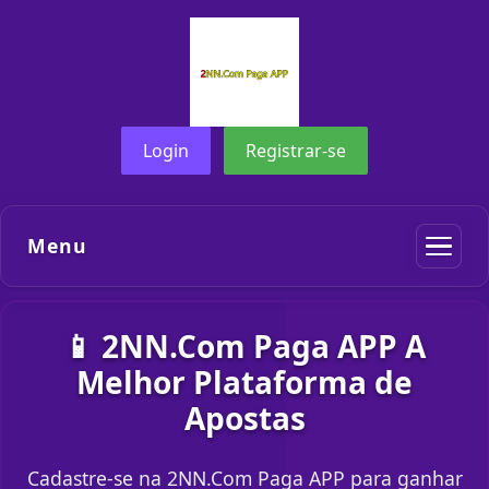
Login
Registrar-se
Menu
📱 2NN.Com Paga APP A
Melhor Plataforma de
Apostas
Cadastre-se na 2NN.Com Paga APP para ganhar