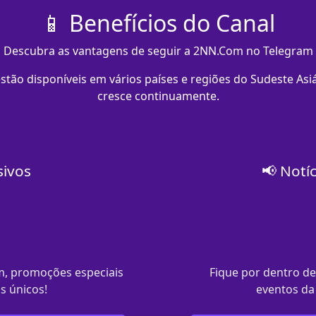
📱 Benefícios do Canal
Descubra as vantagens de seguir a 2NN.Com no Telegram
estão disponíveis em vários países e regiões do Sudeste
cresce continuamente.
sivos
📢 Notí
m, promoções especiais
Fique por dentro d
s únicos!
eventos da