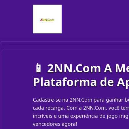
📱 2NN.Com A M
Plataforma de A
Cadastre-se na 2NN.Com para ganhar b
cada recarga. Com a 2NN.Com, você te
incríveis e uma experiência de jogo inig
vencedores agora!