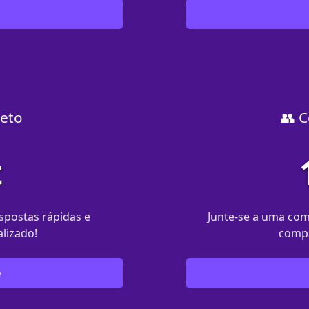
reto
👥 
t
espostas rápidas e
Junte-se a uma com
lizado!
compa
e