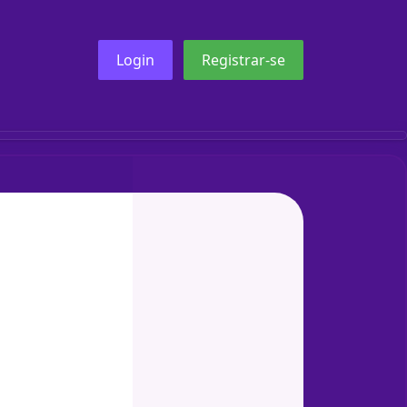
Login
Registrar-se