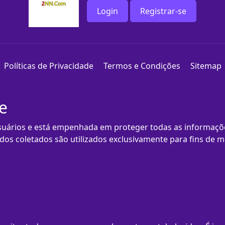
Login
Registrar-se
Políticas de Privacidade
Termos e Condições
Sitemap
de
usuários e está empenhada em proteger todas as informaçõ
os coletados são utilizados exclusivamente para fins de m