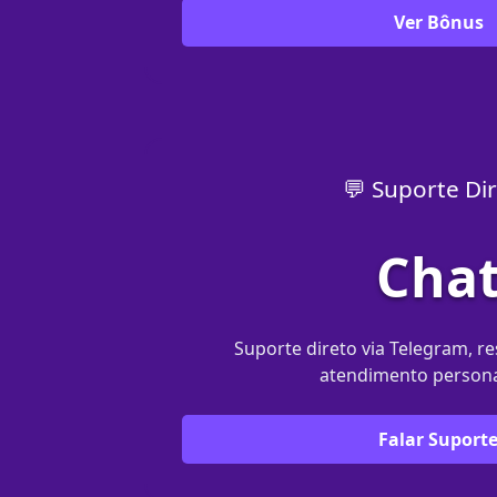
Ver Bônus
💬 Suporte Di
Cha
Suporte direto via Telegram, r
atendimento persona
Falar Suport