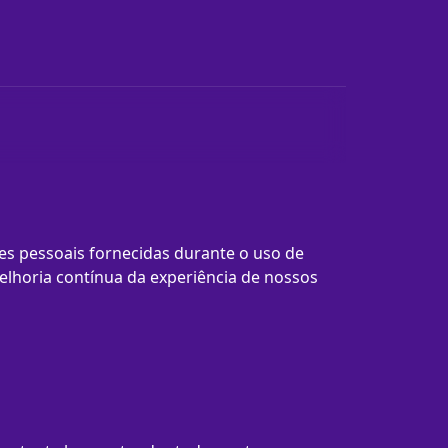
es pessoais fornecidas durante o uso de
elhoria contínua da experiência de nossos