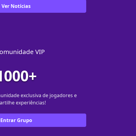
Ver Notícias
Comunidade VIP
1000+
unidade exclusiva de jogadores e
rtilhe experiências!
Entrar Grupo