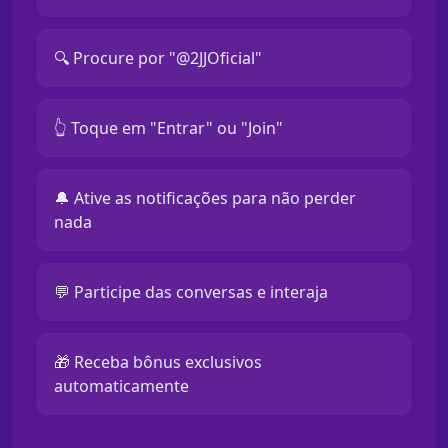
🔍 Procure por "@2JJOficial"
👆 Toque em "Entrar" ou "Join"
🔔 Ative as notificações para não perder
nada
💬 Participe das conversas e interaja
🎁 Receba bônus exclusivos
automaticamente