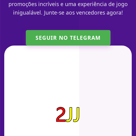
promoções incríveis e uma experiência de jogo
inigualável. Junte-se aos vencedores agora!
SEGUIR NO TELEGRAM