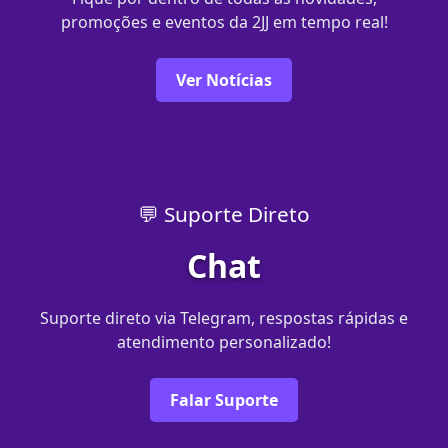
promoções e eventos da 2JJ em tempo real!
Ver Notícias
💬 Suporte Direto
Chat
Suporte direto via Telegram, respostas rápidas e
atendimento personalizado!
Falar Suporte