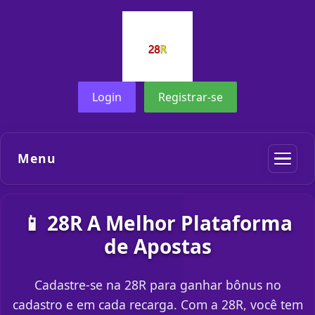
Login
Registrar-se
Menu
📱 28R A Melhor Plataforma
de Apostas
Cadastre-se na 28R para ganhar bônus no
cadastro e em cada recarga. Com a 28R, você tem