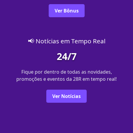
Ver Bônus
📢 Notícias em Tempo Real
24/7
Fique por dentro de todas as novidades,
promoções e eventos da 28R em tempo real!
Ver Notícias