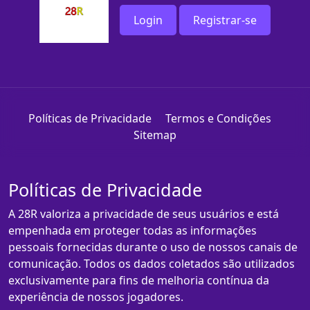
Login
Registrar-se
Políticas de Privacidade
Termos e Condições
Sitemap
Políticas de Privacidade
A 28R valoriza a privacidade de seus usuários e está
empenhada em proteger todas as informações
pessoais fornecidas durante o uso de nossos canais de
comunicação. Todos os dados coletados são utilizados
exclusivamente para fins de melhoria contínua da
experiência de nossos jogadores.