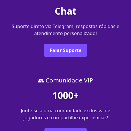
Chat
Suporte direto via Telegram, respostas rápidas e
atendimento personalizado!
Falar Suporte
👥 Comunidade VIP
1000+
Junte-se a uma comunidade exclusiva de
jogadores e compartilhe experiências!