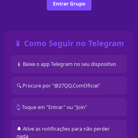
Entrar Grupo
📱 Como Seguir no Telegram
📱 Baixe o app Telegram no seu dispositivo
🔍 Procure por "@27QQ.ComOficial"
👆 Toque em "Entrar" ou "Join"
🔔 Ative as notificações para não perder
nada