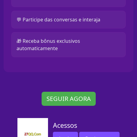
💬 Participe das conversas e interaja
🎁 Receba bônus exclusivos
automaticamente
SEGUIR AGORA
Acessos