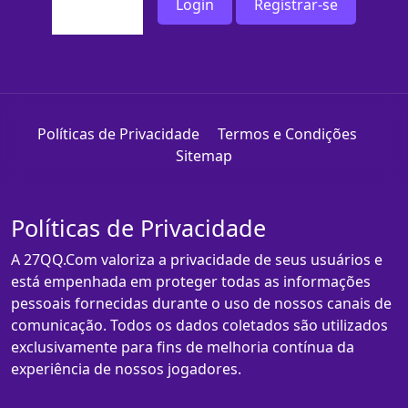
Login
Registrar-se
Políticas de Privacidade
Termos e Condições
Sitemap
Políticas de Privacidade
A 27QQ.Com valoriza a privacidade de seus usuários e
está empenhada em proteger todas as informações
pessoais fornecidas durante o uso de nossos canais de
comunicação. Todos os dados coletados são utilizados
exclusivamente para fins de melhoria contínua da
experiência de nossos jogadores.