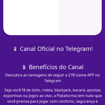
📱 Canal Oficial no Telegram!
📱 Benefícios do Canal
Descubra as vantagens de seguir a 27B Game APP no
Telegram
Seja você fã de slots, roleta, blackjack, bacará, apostas
esportivas ou jogos ao vivo, a Plataforma tem tudo que
você precisa para jogar com conforto, segurança e