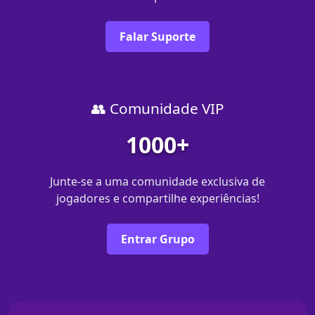
Falar Suporte
👥 Comunidade VIP
1000+
Junte-se a uma comunidade exclusiva de
jogadores e compartilhe experiências!
Entrar Grupo