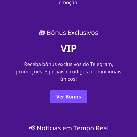
emoção.
🎁 Bônus Exclusivos
VIP
Receba bônus exclusivos do Telegram,
promoções especiais e códigos promocionais
únicos!
Ver Bônus
📢 Notícias em Tempo Real