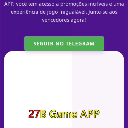
APP, você tem acesso a promoções incríveis e uma
experiência de jogo inigualável. Junte-se aos
vencedores agora!
SEGUIR NO TELEGRAM