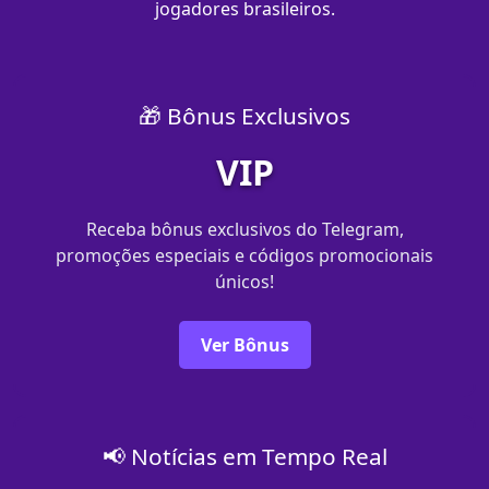
jogadores brasileiros.
🎁 Bônus Exclusivos
VIP
Receba bônus exclusivos do Telegram,
promoções especiais e códigos promocionais
únicos!
Ver Bônus
📢 Notícias em Tempo Real