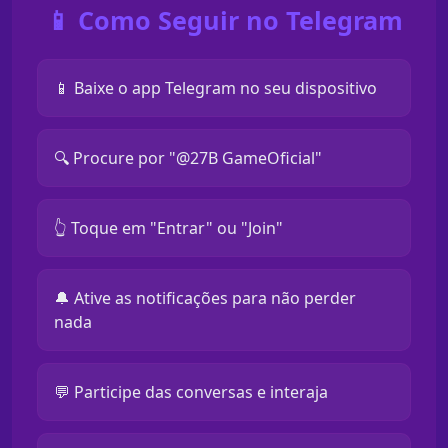
📱 Como Seguir no Telegram
📱 Baixe o app Telegram no seu dispositivo
🔍 Procure por "@27B GameOficial"
👆 Toque em "Entrar" ou "Join"
🔔 Ative as notificações para não perder
nada
💬 Participe das conversas e interaja