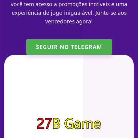
você tem acesso a promoções incríveis e uma
experiência de jogo inigualável. Junte-se aos
vencedores agora!
SEGUIR NO TELEGRAM