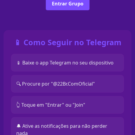
Entrar Grupo
📱 Como Seguir no Telegram
📱 Baixe o app Telegram no seu dispositivo
🔍 Procure por "@22Br.ComOficial"
👆 Toque em "Entrar" ou "Join"
🔔 Ative as notificações para não perder
nada