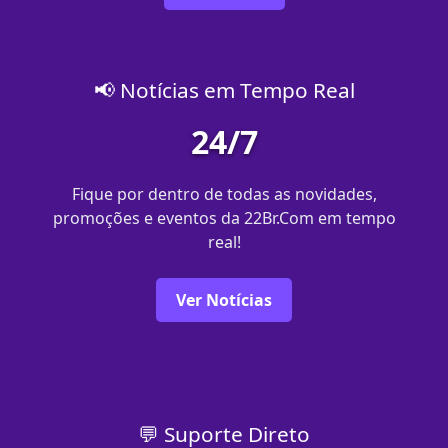
📢 Notícias em Tempo Real
24/7
Fique por dentro de todas as novidades,
promoções e eventos da 22Br.Com em tempo
real!
Ver Notícias
💬 Suporte Direto