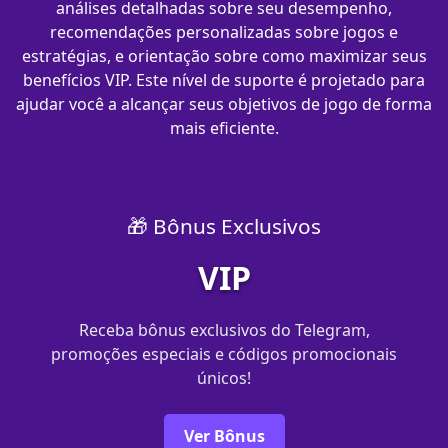
análises detalhadas sobre seu desempenho,
recomendações personalizadas sobre jogos e
estratégias, e orientação sobre como maximizar seus
benefícios VIP. Este nível de suporte é projetado para
ajudar você a alcançar seus objetivos de jogo de forma
mais eficiente.
🎁 Bônus Exclusivos
VIP
Receba bônus exclusivos do Telegram,
promoções especiais e códigos promocionais
únicos!
Ver Bônus