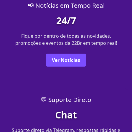
📢 Notícias em Tempo Real
24/7
Fique por dentro de todas as novidades,
promoções e eventos da 22Br em tempo real!
Ver Notícias
💬 Suporte Direto
Chat
Suporte direto via Telegram, respostas rápidas e