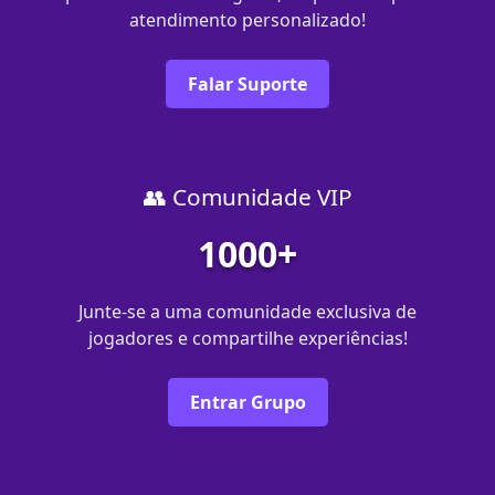
atendimento personalizado!
Falar Suporte
👥 Comunidade VIP
1000+
Junte-se a uma comunidade exclusiva de
jogadores e compartilhe experiências!
Entrar Grupo