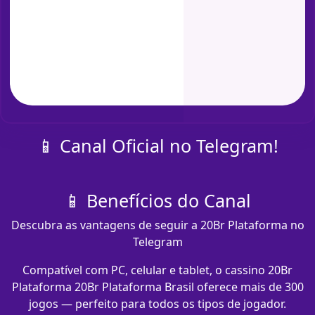
📱 Canal Oficial no Telegram!
📱 Benefícios do Canal
Descubra as vantagens de seguir a 20Br Plataforma no
Telegram
Compatível com PC, celular e tablet, o cassino 20Br
Plataforma 20Br Plataforma Brasil oferece mais de 300
jogos — perfeito para todos os tipos de jogador.