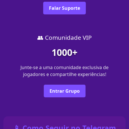
Falar Suporte
👥 Comunidade VIP
1000+
Junte-se a uma comunidade exclusiva de
jogadores e compartilhe experiências!
Entrar Grupo
📱 Como Seguir no Telegram