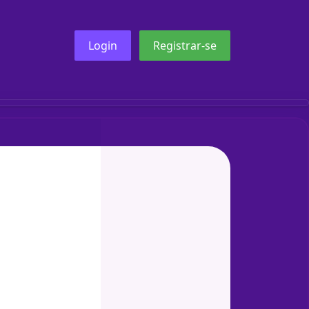
Login
Registrar-se