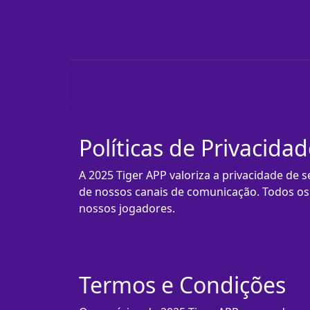
Políticas de Privacida
A 2025 Tiger APP valoriza a privacidade de
de nossos canais de comunicação. Todos os 
nossos jogadores.
Termos e Condições