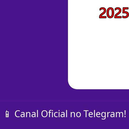
📱 Canal Oficial no Telegram!