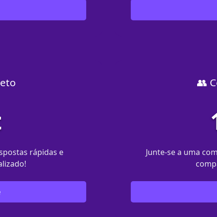
reto
👥 
t
espostas rápidas e
Junte-se a uma com
lizado!
compa
e