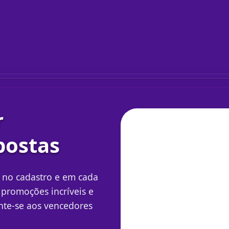
r
postas
 no cadastro e em cada
 promoções incríveis e
unte-se aos vencedores