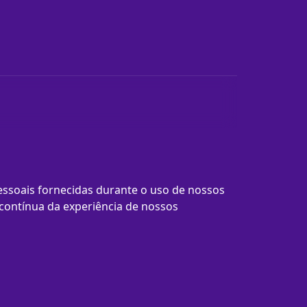
essoais fornecidas durante o uso de nossos
 contínua da experiência de nossos