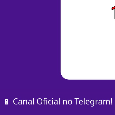
📱 Canal Oficial no Telegram!