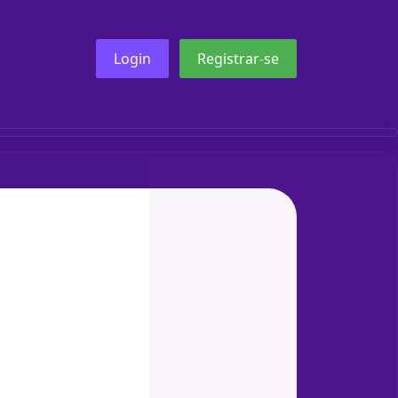
Login
Registrar-se