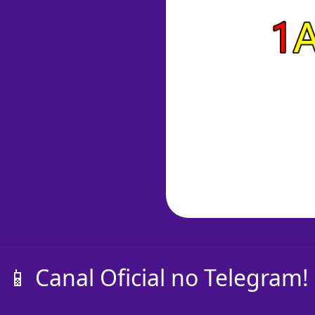
📱 Canal Oficial no Telegram!