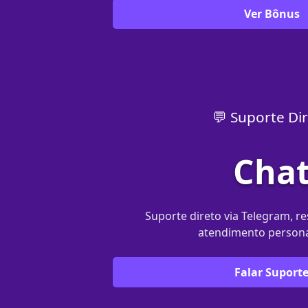
Ver Bônus
💬 Suporte Di
Cha
Suporte direto via Telegram, r
atendimento persona
Falar Suport