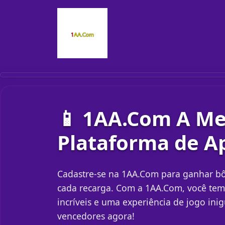
📱 1AA.Com A Me
Plataforma de A
Cadastre-se na 1AA.Com para ganhar b
cada recarga. Com a 1AA.Com, você te
incríveis e uma experiência de jogo inig
vencedores agora!