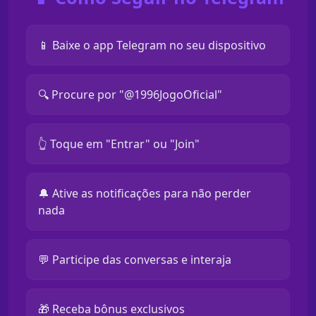
📱 Baixe o app Telegram no seu dispositivo
🔍 Procure por "@1996JogoOficial"
👆 Toque em "Entrar" ou "Join"
🔔 Ative as notificações para não perder
nada
💬 Participe das conversas e interaja
🎁 Receba bônus exclusivos