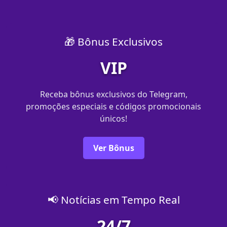
🎁 Bônus Exclusivos
VIP
Receba bônus exclusivos do Telegram,
promoções especiais e códigos promocionais
únicos!
Ver Bônus
📢 Notícias em Tempo Real
24/7