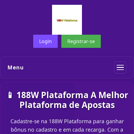
Login
Registrar-se
Menu
📱 188W Plataforma A Melhor
Plataforma de Apostas
Cadastre-se na 188W Plataforma para ganhar
bônus no cadastro e em cada recarga. Com a