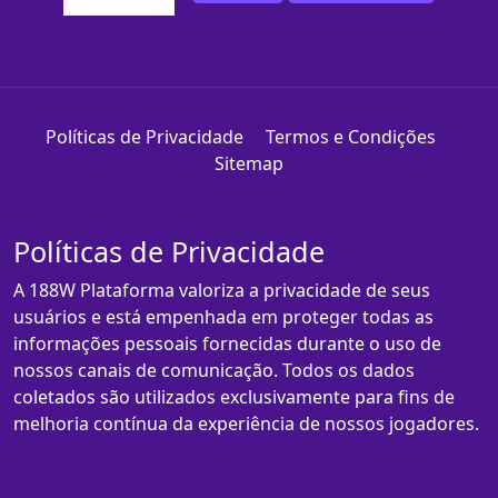
Políticas de Privacidade
Termos e Condições
Sitemap
Políticas de Privacidade
A 188W Plataforma valoriza a privacidade de seus
usuários e está empenhada em proteger todas as
informações pessoais fornecidas durante o uso de
nossos canais de comunicação. Todos os dados
coletados são utilizados exclusivamente para fins de
melhoria contínua da experiência de nossos jogadores.