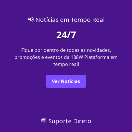
📢 Notícias em Tempo Real
24/7
Fique por dentro de todas as novidades,
promoções e eventos da 188W Plataforma em
tempo real!
Ver Notícias
💬 Suporte Direto