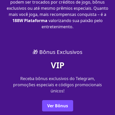
podem ser trocados por créditos de jogo, bônus
exclusivos ou até mesmo prêmios especiais. Quanto
mais você joga, mais recompensas conquista – é a
188W Plataforma
valorizando sua paixão pelo
entretenimento.
🎁 Bônus Exclusivos
VIP
Receba bônus exclusivos do Telegram,
promoções especiais e códigos promocionais
únicos!
Ver Bônus