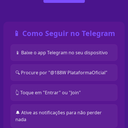
📱 Como Seguir no Telegram
📱 Baixe o app Telegram no seu dispositivo
🔍 Procure por "@188W PlataformaOficial"
👆 Toque em "Entrar" ou "Join"
🔔 Ative as notificações para não perder
nada