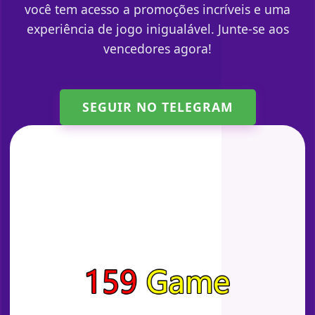
você tem acesso a promoções incríveis e uma
experiência de jogo inigualável. Junte-se aos
vencedores agora!
SEGUIR NO TELEGRAM