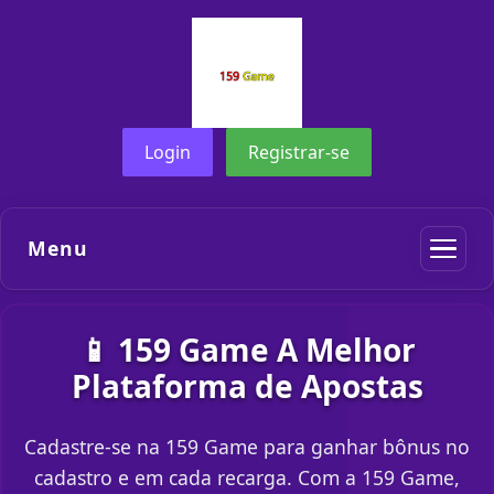
Login
Registrar-se
Menu
📱 159 Game A Melhor
Plataforma de Apostas
Cadastre-se na 159 Game para ganhar bônus no
cadastro e em cada recarga. Com a 159 Game,