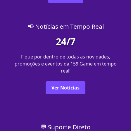
📢 Notícias em Tempo Real
24/7
Fique por dentro de todas as novidades,
promoções e eventos da 159 Game em tempo
real!
Ver Notícias
💬 Suporte Direto