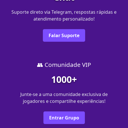
Suporte direto via Telegram, respostas rápidas e
atendimento personalizado!
Falar Suporte
👥 Comunidade VIP
1000+
Junte-se a uma comunidade exclusiva de
jogadores e compartilhe experiências!
Entrar Grupo