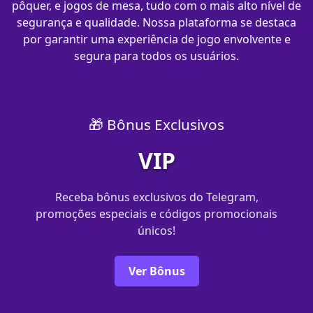
pôquer, e jogos de mesa, tudo com o mais alto nível de
segurança e qualidade. Nossa plataforma se destaca
por garantir uma experiência de jogo envolvente e
segura para todos os usuários.
🎁 Bônus Exclusivos
VIP
Receba bônus exclusivos do Telegram,
promoções especiais e códigos promocionais
únicos!
Ver Bônus