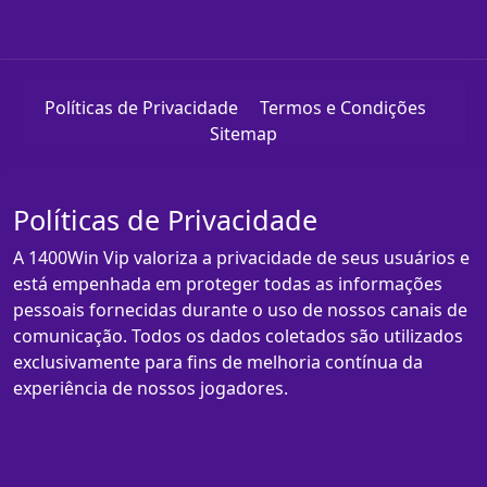
Políticas de Privacidade
Termos e Condições
Sitemap
Políticas de Privacidade
A 1400Win Vip valoriza a privacidade de seus usuários e
está empenhada em proteger todas as informações
pessoais fornecidas durante o uso de nossos canais de
comunicação. Todos os dados coletados são utilizados
exclusivamente para fins de melhoria contínua da
experiência de nossos jogadores.