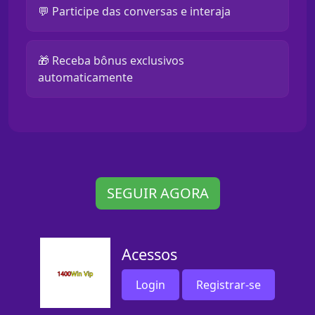
💬 Participe das conversas e interaja
🎁 Receba bônus exclusivos
automaticamente
SEGUIR AGORA
Acessos
Login
Registrar-se