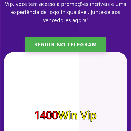
Vip, você tem acesso a promoções incríveis e uma
experiência de jogo inigualável. Junte-se aos
vencedores agora!
SEGUIR NO TELEGRAM