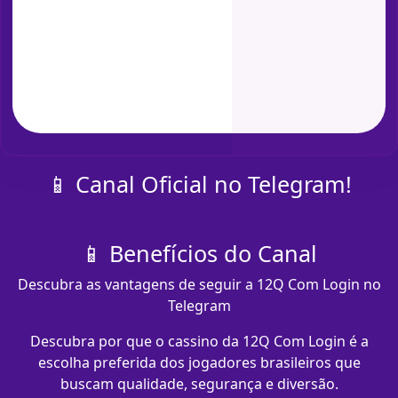
📱 Canal Oficial no Telegram!
📱 Benefícios do Canal
Descubra as vantagens de seguir a 12Q Com Login no
Telegram
Descubra por que o cassino da 12Q Com Login é a
escolha preferida dos jogadores brasileiros que
buscam qualidade, segurança e diversão.