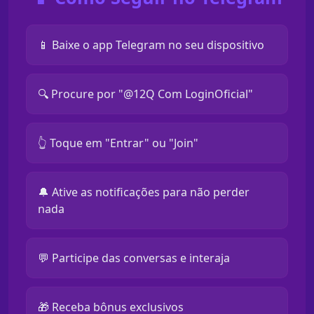
📱 Baixe o app Telegram no seu dispositivo
🔍 Procure por "@12Q Com LoginOficial"
👆 Toque em "Entrar" ou "Join"
🔔 Ative as notificações para não perder
nada
💬 Participe das conversas e interaja
🎁 Receba bônus exclusivos