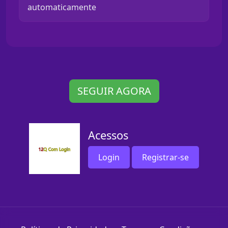
automaticamente
SEGUIR AGORA
Acessos
Login
Registrar-se