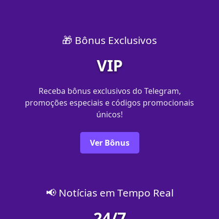
🎁 Bônus Exclusivos
VIP
Receba bônus exclusivos do Telegram,
promoções especiais e códigos promocionais
únicos!
Ver Bônus
📢 Notícias em Tempo Real
24/7