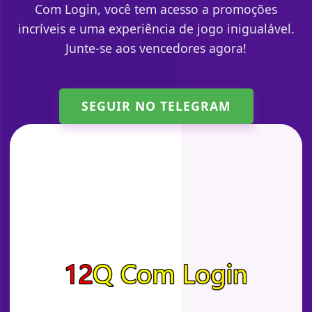
Com Login, você tem acesso a promoções
incríveis e uma experiência de jogo inigualável.
Junte-se aos vencedores agora!
SEGUIR NO TELEGRAM