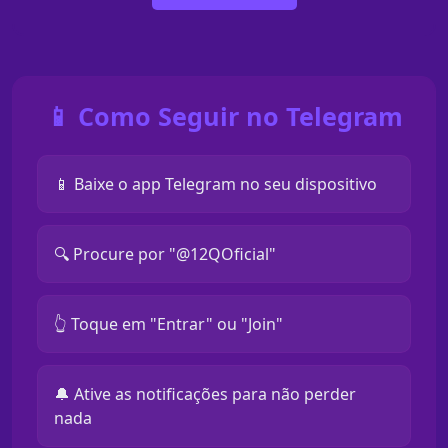
📱 Como Seguir no Telegram
📱 Baixe o app Telegram no seu dispositivo
🔍 Procure por "@12QOficial"
👆 Toque em "Entrar" ou "Join"
🔔 Ative as notificações para não perder
nada