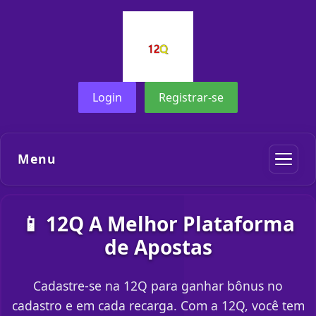
Login
Registrar-se
Menu
📱 12Q A Melhor Plataforma
de Apostas
Cadastre-se na 12Q para ganhar bônus no
cadastro e em cada recarga. Com a 12Q, você tem