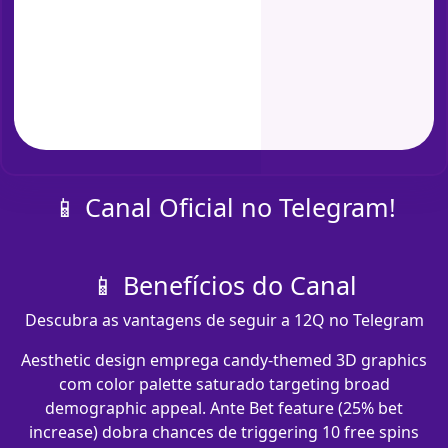
📱 Canal Oficial no Telegram!
📱 Benefícios do Canal
Descubra as vantagens de seguir a 12Q no Telegram
Aesthetic design emprega candy-themed 3D graphics
com color palette saturado targeting broad
demographic appeal. Ante Bet feature (25% bet
increase) dobra chances de triggering 10 free spins