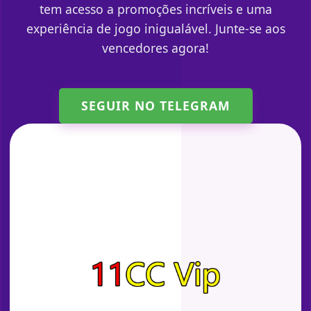
tem acesso a promoções incríveis e uma
experiência de jogo inigualável. Junte-se aos
vencedores agora!
SEGUIR NO TELEGRAM