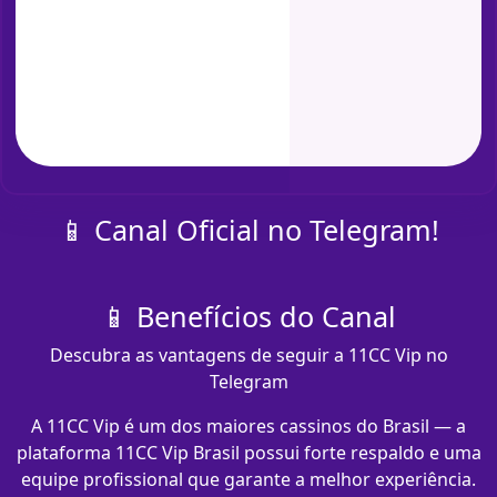
📱 Canal Oficial no Telegram!
📱 Benefícios do Canal
Descubra as vantagens de seguir a 11CC Vip no
Telegram
A 11CC Vip é um dos maiores cassinos do Brasil — a
plataforma 11CC Vip Brasil possui forte respaldo e uma
equipe profissional que garante a melhor experiência.