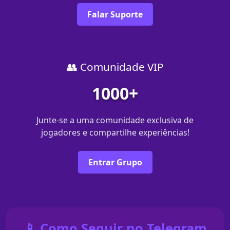
Falar Suporte
👥 Comunidade VIP
1000+
Junte-se a uma comunidade exclusiva de
jogadores e compartilhe experiências!
Entrar Grupo
📱 Como Seguir no Telegram