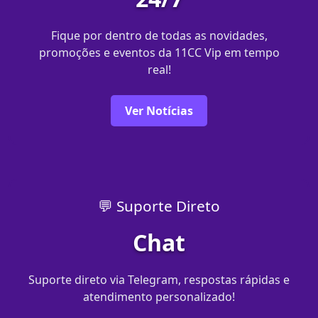
Fique por dentro de todas as novidades,
promoções e eventos da 11CC Vip em tempo
real!
Ver Notícias
💬 Suporte Direto
Chat
Suporte direto via Telegram, respostas rápidas e
atendimento personalizado!