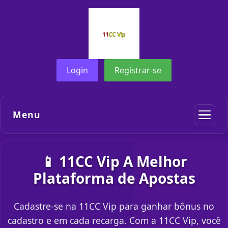
Login
Registrar-se
Menu
📱 11CC Vip A Melhor
Plataforma de Apostas
Cadastre-se na 11CC Vip para ganhar bônus no
cadastro e em cada recarga. Com a 11CC Vip, você