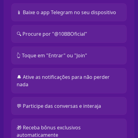
📱 Baixe o app Telegram no seu dispositivo
🔍 Procure por "@10BBOficial"
👆 Toque em "Entrar" ou "Join"
🔔 Ative as notificações para não perder
nada
💬 Participe das conversas e interaja
🎁 Receba bônus exclusivos
automaticamente