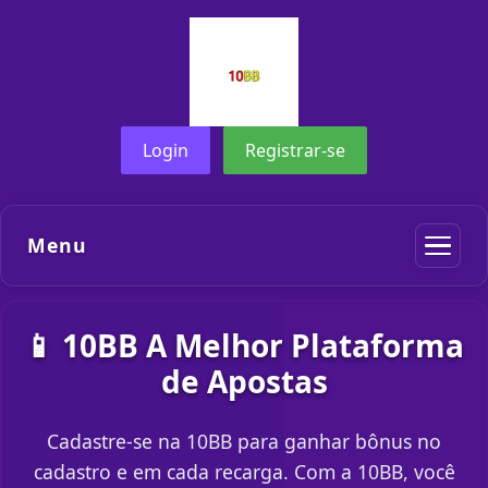
Login
Registrar-se
Menu
📱 10BB A Melhor Plataforma
de Apostas
Cadastre-se na 10BB para ganhar bônus no
cadastro e em cada recarga. Com a 10BB, você