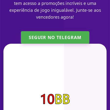
tem acesso a promoções incríveis e uma
experiência de jogo inigualável. Junte-se aos
vencedores agora!
SEGUIR NO TELEGRAM