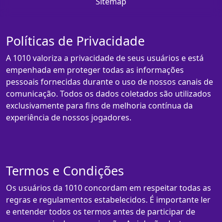
Sitemap
Políticas de Privacidade
A 1010 valoriza a privacidade de seus usuários e está
empenhada em proteger todas as informações
pessoais fornecidas durante o uso de nossos canais de
comunicação. Todos os dados coletados são utilizados
exclusivamente para fins de melhoria contínua da
experiência de nossos jogadores.
Termos e Condições
Os usuários da 1010 concordam em respeitar todas as
regras e regulamentos estabelecidos. É importante ler
e entender todos os termos antes de participar de