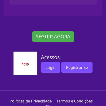
SEGUIR AGORA
Acessos
Login
Registrar-se
Políticas de Privacidade
Termos e Condições