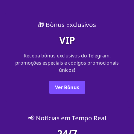
🎁 Bônus Exclusivos
VIP
Receba bônus exclusivos do Telegram,
promoções especiais e códigos promocionais
únicos!
Ver Bônus
📢 Notícias em Tempo Real
24/7