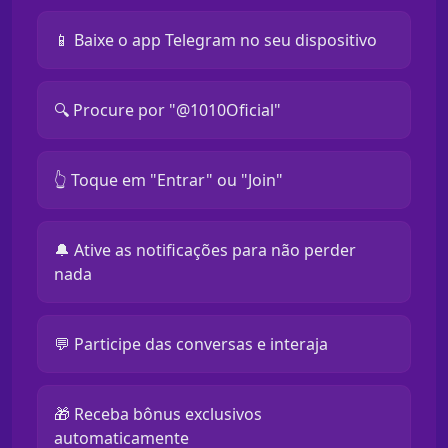
📱 Baixe o app Telegram no seu dispositivo
🔍 Procure por "@1010Oficial"
👆 Toque em "Entrar" ou "Join"
🔔 Ative as notificações para não perder
nada
💬 Participe das conversas e interaja
🎁 Receba bônus exclusivos
automaticamente