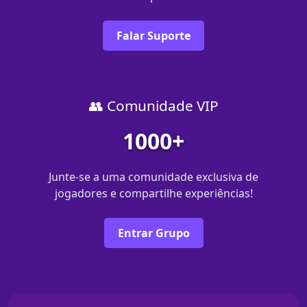
Falar Suporte
👥 Comunidade VIP
1000+
Junte-se a uma comunidade exclusiva de
jogadores e compartilhe experiências!
Entrar Grupo