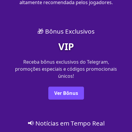
altamente recomendada pelos jogadores.
🎁 Bônus Exclusivos
VIP
Receba bônus exclusivos do Telegram,
promoções especiais e códigos promocionais
únicos!
Ver Bônus
📢 Notícias em Tempo Real