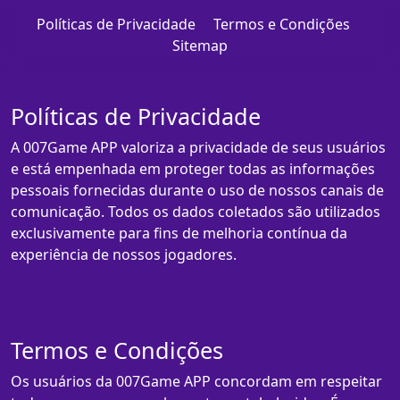
Políticas de Privacidade
Termos e Condições
Sitemap
Políticas de Privacidade
A 007Game APP valoriza a privacidade de seus usuários
e está empenhada em proteger todas as informações
pessoais fornecidas durante o uso de nossos canais de
comunicação. Todos os dados coletados são utilizados
exclusivamente para fins de melhoria contínua da
experiência de nossos jogadores.
Termos e Condições
Os usuários da 007Game APP concordam em respeitar