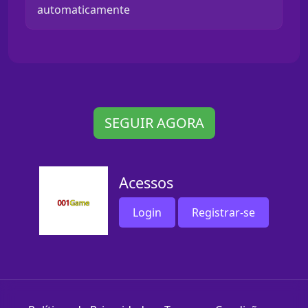
automaticamente
SEGUIR AGORA
Acessos
Login
Registrar-se