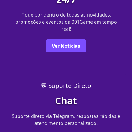
Fique por dentro de todas as novidades,
promoções e eventos da 001Game em tempo
real!
Ver Notícias
💬 Suporte Direto
Chat
Suporte direto via Telegram, respostas rápidas e
atendimento personalizado!