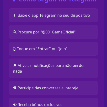
📱 Baixe o app Telegram no seu dispositivo
🔍 Procure por "@001GameOficial"
👆 Toque em "Entrar" ou "Join"
🔔 Ative as notificações para não perder
nada
💬 Participe das conversas e interaja
🎁 Receba bônus exclusivos