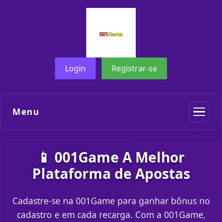
Login
Registrar-se
Menu
📱 001Game A Melhor
Plataforma de Apostas
Cadastre-se na 001Game para ganhar bônus no
cadastro e em cada recarga. Com a 001Game,